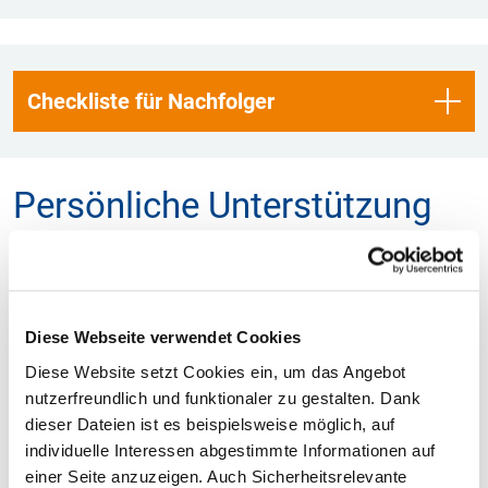
Checkliste für Nachfolger
Persönliche Unterstützung
durch DEHOGA-Partner
Die Zusammenarbeit mit externen Spezialisten zum Thema
Unternehmensnachfolge bietet zahlreiche Vorteile, die den
Diese Webseite verwendet Cookies
Übergangsprozess effizienter, sicherer und erfolgreicher
Diese Website setzt Cookies ein, um das Angebot
machen. Als unbeteiligte Dritte können externe Berater eine
nutzerfreundlich und funktionaler zu gestalten. Dank
objektive Sichtweise einbringen. Sie sind in der Lage,
dieser Dateien ist es beispielsweise möglich, auf
emotionale und familiäre Dynamiken besser zu handhaben
individuelle Interessen abgestimmte Informationen auf
und helfen, rationale und gut durchdachte Entscheidungen
einer Seite anzuzeigen. Auch Sicherheitsrelevante
zu treffen.