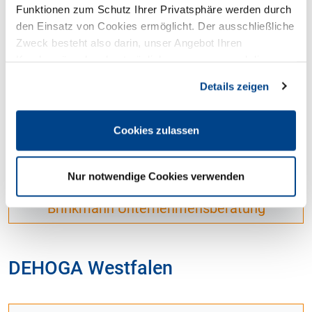
Funktionen zum Schutz Ihrer Privatsphäre werden durch
den Einsatz von Cookies ermöglicht. Der ausschließliche
DEHOGA Nordrhein
Zweck besteht also darin, unser Angebot Ihren
Kundenwünschen bestmöglich anzupassen und die
Seiten-Nutzung so komfortabel wie möglich zu gestalten.
Details zeigen
Gastro Startup Day
Cookies zulassen
DEHOGA Ostwestfalen
Nur notwendige Cookies verwenden
Brinkmann Unternehmensberatung
DEHOGA Westfalen