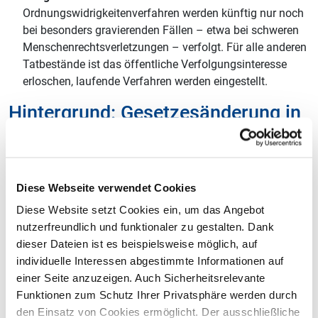
Ordnungswidrigkeitenverfahren werden künftig nur noch
bei besonders gravierenden Fällen – etwa bei schweren
Menschenrechtsverletzungen – verfolgt. Für alle anderen
Tatbestände ist das öffentliche Verfolgungsinteresse
erloschen, laufende Verfahren werden eingestellt.
Hintergrund: Gesetzesänderung in
Vorbereitung
Bereits am 3. September 2025 hatte das Bundeskabinett
einen Gesetzentwurf zur Änderung des LkSG beschlossen.
Diese Webseite verwendet Cookies
Dieser sieht vor:
Diese Website setzt Cookies ein, um das Angebot
Die Berichtspflicht ersatzlos und rückwirkend zu
nutzerfreundlich und funktionaler zu gestalten. Dank
streichen.
dieser Dateien ist es beispielsweise möglich, auf
Den Bußgeldkatalog von 13 auf 4 Tatbestände zu
individuelle Interessen abgestimmte Informationen auf
reduzieren.
einer Seite anzuzeigen. Auch Sicherheitsrelevante
Funktionen zum Schutz Ihrer Privatsphäre werden durch
Die erste Lesung im Bundestag ist für den 6./7. November
den Einsatz von Cookies ermöglicht. Der ausschließliche