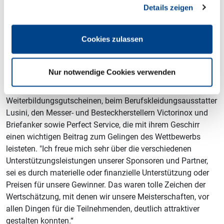
Details zeigen
Präsident Wosberg bedankte sich zudem stellvertretend für
alle anderen Unterstützer beim Ringhotel Drees und der
Cookies zulassen
Industrie- und Handelskammer für die Bereitstellung der
Wettbewerbsräumlichkeiten, beim Verband der Köche
Deutschlands, der Handelshof Management GmbH, der
Nur notwendige Cookies verwenden
hoga Unternehmerversorgung und der WIHOGA-Stiftung für
die finanzielle Unterstützung sowie die Bereitstellung von
Weiterbildungsgutscheinen, beim Berufskleidungsausstatter
Lusini, den Messer- und Besteckherstellern Victorinox und
Briefanker sowie Perfect Service, die mit ihrem Geschirr
einen wichtigen Beitrag zum Gelingen des Wettbewerbs
leisteten. "Ich freue mich sehr über die verschiedenen
Unterstützungsleistungen unserer Sponsoren und Partner,
sei es durch materielle oder finanzielle Unterstützung oder
Preisen für unsere Gewinner. Das waren tolle Zeichen der
Wertschätzung, mit denen wir unsere Meisterschaften, vor
allen Dingen für die Teilnehmenden, deutlich attraktiver
gestalten konnten.“