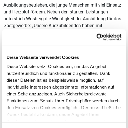
Ausbildungsbetrieben, die junge Menschen mit viel Einsatz
und Herzblut fördern. Neben den starken Leistungen
unterstrich Wosberg die Wichtigkeit der Ausbildung für das
Gastgewerbe: „Unsere Auszubildenden haben mit
Kompetenz, Leidenschaft und Teamgeist überzeugt. Sie
sind der beste Beweis dafür, wie attraktiv und anspruchsvoll
unsere Branche ist. Wir brauchen auch in Zukunft eine
flächendeckende Ausbildung in allen Berufen, weil sie das
Diese Webseite verwendet Cookies
beste Mittel gegen einen zunehmenden Fachkräftemangel
Diese Website setzt Cookies ein, um das Angebot
ist. Und das Gute: Unsere Ausbildungsberufe in ihrer
nutzerfreundlich und funktionaler zu gestalten. Dank
Unterschiedlichkeit und Vielseitigkeit bieten für ganz viele
dieser Dateien ist es beispielsweise möglich, auf
junge Menschen weiterhin ein attraktives
individuelle Interessen abgestimmte Informationen auf
Ausbildungsumfeld.“
einer Seite anzuzeigen. Auch Sicherheitsrelevante
Die NRW-Siegerinnen und Sieger vertreten im Oktober die
Funktionen zum Schutz Ihrer Privatsphäre werden durch
nordrhein-westfälischen Farben bei den
den Einsatz von Cookies ermöglicht. Der ausschließliche
Bundesjungendmeisterschaften auf dem Petersberg, wo der
Zweck besteht also darin, unser Angebot Ihren
beste Nachwuchs auf nationaler Ebene ermittelt werden
Kundenwünschen bestmöglich anzupassen und die
wird.
Seiten-Nutzung so komfortabel wie möglich zu gestalten.