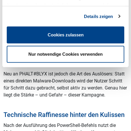
– die Malware installiert sich damit quasi „freiwillig“.
Kundenwünschen bestmöglich anzupassen und die
Seiten-Nutzung so komfortabel wie möglich zu gestalten.
Details zeigen
Der Köder: Vertrauen und Dringlichkeit
Der Missbrauch von Booking.com ist kein Zufall.
Cookies zulassen
Cyberkriminelle haben bereits in der Vergangenheit
Hotelkonten kompromittiert, um Gäste oder Hotelbetreiber
Nur notwendige Cookies verwenden
direkt anzuschreiben – etwa mit angeblichen
Sonderwünschen oder Zahlungsproblemen.
Neu an PHALT#BLYX ist jedoch die Art des Auslösers: Statt
eines direkten Malware-Downloads wird der Nutzer Schritt
für Schritt dazu gebracht, selbst aktiv zu werden. Genau hier
liegt die Stärke – und Gefahr – dieser Kampagne.
Technische Raffinesse hinter den Kulissen
Nach der Ausführung des PowerShell-Befehls nutzt die