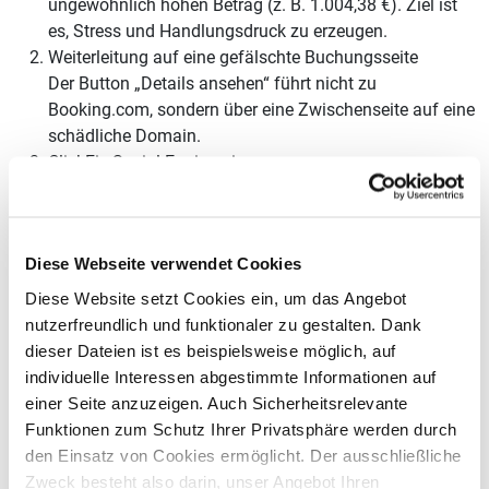
ungewöhnlich hohen Betrag (z. B. 1.004,38 €). Ziel ist
es, Stress und Handlungsdruck zu erzeugen.
Weiterleitung auf eine gefälschte Buchungsseite
Der Button „Details ansehen“ führt nicht zu
Booking.com, sondern über eine Zwischenseite auf eine
schädliche Domain.
ClickFix-Social-Engineering
Die gefälschte Seite zeigt eine angebliche Browser-
Fehlermeldung („Das Laden dauert zu lange“) mit
einem „Seite aktualisieren“-Button – kein echtes
Diese Webseite verwendet Cookies
Browser-Element, sondern manipuliertes HTML.
Gefälschter Bluescreen (BSOD)
Diese Website setzt Cookies ein, um das Angebot
Nach dem Klick wechselt der Browser in den
nutzerfreundlich und funktionaler zu gestalten. Dank
Vollbildmodus und simuliert einen Windows-Absturz.
dieser Dateien ist es beispielsweise möglich, auf
Das Opfer glaubt, das System sei ernsthaft beschädigt.
individuelle Interessen abgestimmte Informationen auf
Zwischenablage-Injektion & PowerShell-Dropper
einer Seite anzuzeigen. Auch Sicherheitsrelevante
Unbemerkt wird ein schädlicher PowerShell-Befehl in
Funktionen zum Schutz Ihrer Privatsphäre werden durch
die Zwischenablage kopiert. Das Opfer wird
den Einsatz von Cookies ermöglicht. Der ausschließliche
angewiesen, ihn über Windows + R selbst auszuführen
Zweck besteht also darin, unser Angebot Ihren