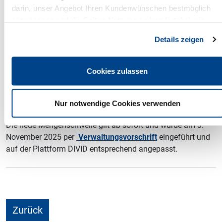
Leere Lebensmittelbehälter wie Boxen für Mitnahmegerichte
darin, unser Angebot Ihren Kundenwünschen bestmöglich
oder Salatschalen unterliegen ebenfalls dieser
anzupassen und die Seiten-Nutzung so komfortabel wie
Mengenschwelle. Für Produkte, die aufgrund der neuen
möglich zu gestalten.
Schwelle nicht mehr unter den Anwendungsbereich des
Details zeigen
EWKFondsG fallen, sind somit keine Mengenmeldungen
und keine Abgabenpflicht mehr erforderlich.
Cookies zulassen
Sofern bereits abgegebene Mengenmeldungen an das UBA
Produkte betreffen, die über der 500-Gramm-Schwelle liegen,
Nur notwendige Cookies verwenden
wird eine Korrektur der Meldung empfohlen.
Die neue Mengenschwelle gilt ab sofort und wurde am 3.
November 2025 per
Verwaltungsvorschrift
eingeführt und
auf der Plattform DIVID entsprechend angepasst.
Zurück