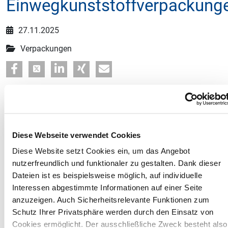
Einwegkunststoffverpackung
27.11.2025
Verpackungen
Das Umweltbundesamt (UBA) passt die Anwendung des
Einwegkunststofffondsgesetzes (EWKFondsG) an. Künftig
gilt für Tüten und Folienverpackungen sowie
Diese Webseite verwendet Cookies
Lebensmittelbehälter im Sinne des EWKFondsG eine
Mengenschwelle von 500 Gramm. Bislang waren alle
Diese Website setzt Cookies ein, um das Angebot
betroffenen Produkte – unabhängig von ihrer Menge –
nutzerfreundlich und funktionaler zu gestalten. Dank dieser
melde- und abgabepflichtig.
Dateien ist es beispielsweise möglich, auf individuelle
Interessen abgestimmte Informationen auf einer Seite
Tüten und Folienverpackungen sowie Lebensmittelbehälter
anzuzeigen. Auch Sicherheitsrelevante Funktionen zum
mit einem
Inhalt von mehr als 500 Gramm fallen künftig
Schutz Ihrer Privatsphäre werden durch den Einsatz von
nicht mehr in den Anwendungsbereich des EWKFondsG.
Cookies ermöglicht. Der ausschließliche Zweck besteht also