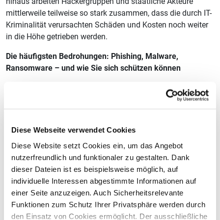
hinaus arbeiten Hackergruppen und staatliche Akteure
mittlerweile teilweise so stark zusammen, dass die durch IT-
Kriminalität verursachten Schäden und Kosten noch weiter
in die Höhe getrieben werden.
Die häufigsten Bedrohungen: Phishing, Malware,
Ransomware – und wie Sie sich schützen können
Unter „Phishing“ versteht man zum einen den Versuch, über
gefälschte (zum Teil täuschend echt aussehende
Webseiten) an die persönlichen Daten eines Internet-Nutzers
zu gelangen. Zum anderen gaukelt einem der Absender vor,
Diese Webseite verwendet Cookies
man habe etwas gewonnen oder man benötigt die Daten zur
Diese Website setzt Cookies ein, um das Angebot
Auszahlung einer Erbschaft. In der Folge können hierdurch
nutzerfreundlich und funktionaler zu gestalten. Dank
Kontoplünderungen und/oder Identitätsdiebstahl begangen,
dieser Dateien ist es beispielsweise möglich, auf
aber auch eine Schadsoftware installiert werden.
individuelle Interessen abgestimmte Informationen auf
Vertrauen sie ausschließlich bekannten Absendern
einer Seite anzuzeigen. Auch Sicherheitsrelevante
Geben Sie per E-Mail oder über Webseiten keine
Funktionen zum Schutz Ihrer Privatsphäre werden durch
persönlichen Daten heraus
den Einsatz von Cookies ermöglicht. Der ausschließliche