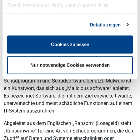
Prüfen Sie den Absender – E-Mails können manchmal
Zweck besteht also darin, unser Angebot Ihren
täuschend echt wirke
Kundenwünschen bestmöglich anzupassen und die
Prüfen Sie Ihr System auf Schadsoftware und/oder
Seiten-Nutzung so komfortabel wie möglich zu gestalten.
Details zeigen
informieren sie umgehend die IT-Abteilung oder Ihre
Vorgesetzten
Sie haben Daten preisgegeben: Informieren Sie
Cookies zulassen
umgehend ihre Bank
Nur notwendige Cookies verwenden
Der Begriff „Malware“ wird synonym für Schadfunktion,
Schadprogramm und Schadsoftware benutzt. Malware ist
ein Kunstwort, das sich aus „Malicious software“ ableitet.
Es bezeichnet Software, die mit dem Ziel entwickelt wurde,
unerwünschte und meist schädliche Funktionen auf einem
IT-System auszuführen.
Abgeleitet aus dem Englischen „Ransom“ (Lösegeld) steht
„Ransomware“ für eine Art von Schadprogrammen, die den
Zugriff auf Daten und Systeme einschränken oder