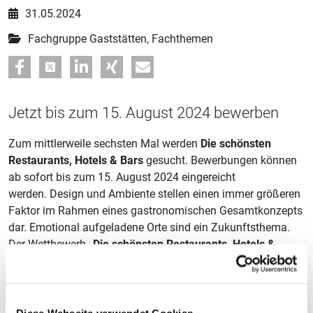
31.05.2024
Fachgruppe Gaststätten, Fachthemen
Jetzt bis zum 15. August 2024 bewerben
Zum mittlerweile sechsten Mal werden
Die schönsten
Restaurants, Hotels & Bars
gesucht. Bewerbungen können
ab sofort bis zum 15. August 2024 eingereicht
werden. Design und Ambiente stellen einen immer größeren
Faktor im Rahmen eines gastronomischen Gesamtkonzepts
dar. Emotional aufgeladene Orte sind ein Zukunftsthema.
Der Wettbewerb
„Die schönsten Restaurants, Hotels &
Bars“
würdigt die wichtige Rolle, die unsere Betriebe als
„öffentliche Wohnzimmer“ spiegeln. Beachtung finden
sowohl exklusive Geheimtipps, spektakuläre
Neueröffnungen als auch gelungene Umgestaltungen und
Diese Webseite verwendet Cookies