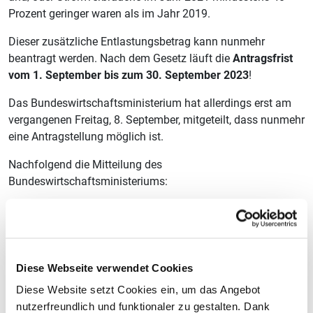
Prozent geringer waren als im Jahr 2019.
Dieser zusätzliche Entlastungsbetrag kann nunmehr
beantragt werden. Nach dem Gesetz läuft die
Antragsfrist
vom 1. September bis zum 30. September 2023
!
Das Bundeswirtschaftsministerium hat allerdings erst am
vergangenen Freitag, 8. September, mitgeteilt, dass nunmehr
eine Antragstellung möglich ist.
Nachfolgend die Mitteilung des
Bundeswirtschaftsministeriums:
Wir möchten Sie darüber informieren, dass die Prüfbehörde
nach § 2 Nr. 17 StromPBG bzw. § 2 Nr. 11 EWPBG mit der
Bereitstellung ihrer Internetpräsenz unter
https://pruefbehoerde.pwc.de
den operativen Betrieb
Diese Webseite verwendet Cookies
aufgenommen hat.
Diese Website setzt Cookies ein, um das Angebot
Letztverbrauchende Unternehmen können hier über ein
nutzerfreundlich und funktionaler zu gestalten. Dank