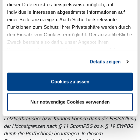
digitales Antragsportal zusätzliche Entlastungsbeträge zum
dieser Dateien ist es beispielsweise möglich, auf
Ausgleich atypischer Minderverbräuche nach § 12b
individuelle Interessen abgestimmte Informationen auf
StromPBG bzw. § 37a EWPBG beantragen.
einer Seite anzuzeigen. Auch Sicherheitsrelevante
Funktionen zum Schutz Ihrer Privatsphäre werden durch
Dieses Angebot richtet sich an Letztverbraucher von Strom
den Einsatz von Cookies ermöglicht. Der ausschließliche
und leitungsgebundenem Erdgas sowie (End-)Kunden von
Zweck besteht also darin, unser Angebot Ihren
Wärme, deren Verbrauch in Folge der Maßnahmen zur
Kundenwünschen bestmöglich anzupassen und die
Eindämmung der Corona-Pandemie oder der
Seiten-Nutzung so komfortabel wie möglich zu gestalten.
Flutkatastrophe in 2021 um mindestens 40 % geringer als in
Details zeigen
2019 gewesen ist. Damit wird möglichen negativen Effekten
der Ableitung des Entlastungsbetrages auf der Basis des
Cookies zulassen
Verbrauchs des Jahres 2021 Rechnung getragen. Die
Antragstellung ist bis zum 30. September 2023 möglich.
Nur notwendige Cookies verwenden
Voraussichtlich ab Anfang Oktober diesen Jahres wird im
Antragsportal eine weitere Funktion freigeschaltet:
Letztverbraucher bzw. Kunden können dann die Feststellung
der Höchstgrenzen nach § 11 StromPBG bzw. § 19 EWPBG
durch die Prüfbehörde beantragen. In diesem