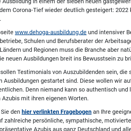
 Ausbildung in einem der sieben neuen gastgewer
em Corona-Tief wieder deutlich gesteigert: 2022 k
.
bseite
www.dehoga-ausbildung.de
und intensiver B
betriebe, Schulen und Berufsberater der Arbeitsag
 Ländern und Regionen muss die Branche aber natür
e neuen Ausbildungen breit ins Bewusstsein zu br
sollen Testimonials von Auszubildenden sein, die s
n Ausbildungen gestartet sind. Diese wollen wir au
ntlichen. Denn niemand kann so authentisch und l
 Azubis mit ihren eigenen Worten.
n Sie den
hier verlinkten Fragebogen
an Ihre geeign
f zahlreiche persönliche, sympathische, motivierte
epräsentative Azubis aus ganz Deutschland und all