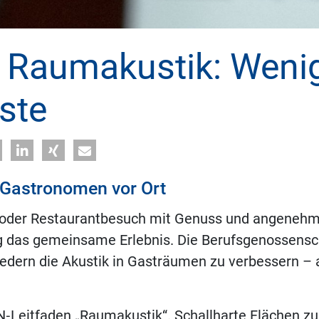
 Raumakustik: Weni
ste
 Gastronomen vor Ort
 oder Restaurantbesuch mit Genuss und angenehmer
ufig das gemeinsame Erlebnis. Die Berufsgenossens
iedern die Akustik in Gasträumen zu verbessern – 
Leitfaden „Raumakustik“. Schallharte Flächen zum