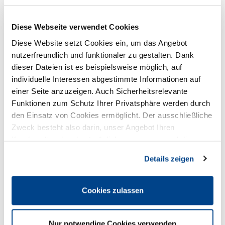
Förderthemen
Diese Webseite verwendet Cookies
31.05.2022
Diese Website setzt Cookies ein, um das Angebot
Förderprogramme
nutzerfreundlich und funktionaler zu gestalten. Dank
dieser Dateien ist es beispielsweise möglich, auf
individuelle Interessen abgestimmte Informationen auf
einer Seite anzuzeigen. Auch Sicherheitsrelevante
In Kooperation mit dem Ministerium für Wirtschaft,
Funktionen zum Schutz Ihrer Privatsphäre werden durch
Innovation, Digitalisierung und Energie, dem Projektträger
den Einsatz von Cookies ermöglicht. Der ausschließliche
Jülich und den DEHOGA Digital Coaches wurden die Inhalte
Zweck besteht also darin, unser Angebot Ihren
der Fördergegenstände zum NRW-Digitalzuschuss
Kundenwünschen bestmöglich anzupassen und die
nochmals präzisiert. Mit dieser Maßnahme werden nicht nur
Seiten-Nutzung so komfortabel wie möglich zu gestalten.
die wichtigsten Fragen zu entsprechenden digitalen Tools
Details zeigen
schneller beantwortet sondern es wird auch die Püfung der
Verwendungsnachweise vereinfacht. Das Förderprogramm
Cookies zulassen
läuft zum 30. Juni 2022 aus.
Handeln Sie jetzt!
Nur notwendige Cookies verwenden