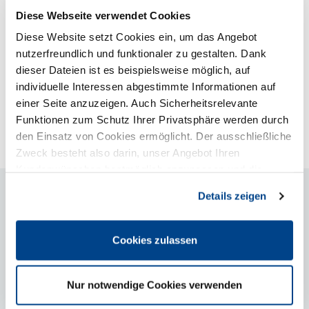
Mehrwertsteuer, NRW, Pressemitteilungen, Top-
Diese Webseite verwendet Cookies
Nachricht
Diese Website setzt Cookies ein, um das Angebot
nutzerfreundlich und funktionaler zu gestalten. Dank
Mit -15,0 Prozent realen Umsatzverlusten liegen
dieser Dateien ist es beispielsweise möglich, auf
Gastronomie und Hotellerie in NRW mit den Umsätzen
individuelle Interessen abgestimmte Informationen auf
immer noch deutlich unter Vor-Corona-Niveau. Die…
einer Seite anzuzeigen. Auch Sicherheitsrelevante
Funktionen zum Schutz Ihrer Privatsphäre werden durch
Weiterlesen
den Einsatz von Cookies ermöglicht. Der ausschließliche
Zweck besteht also darin, unser Angebot Ihren
Kundenwünschen bestmöglich anzupassen und die
Seiten-Nutzung so komfortabel wie möglich zu gestalten.
2023: Kosten setzen Gastgewerbe
Details zeigen
weiter zu – 2024: Massive
Unsicherheit wegen
Cookies zulassen
Steuererhöhung
Nur notwendige Cookies verwenden
28.12.2023